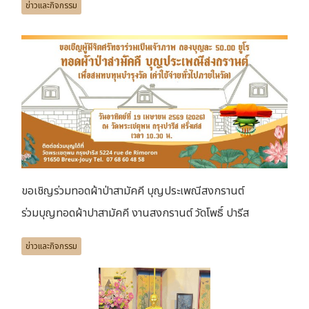
ข่าวและกิจกรรม
ขอเชิญร่วมทอดผ้าป่าสามัคคี บุญประเพณีสงกรานต์
ร่วมบุญทอดผ้าปาสามัคคี งานสงกรานต์ วัดโพธิ์ ปารีส
ข่าวและกิจกรรม