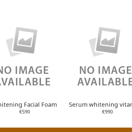
itening Facial Foam
Serum whitening vita
€590
€990