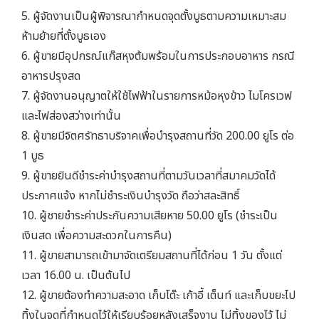
5. ผู้จัดงานเป็นผู้พิจารณากำหนดจุดตั้งบูธตามความเหมาะสม
ห้ามย้ายที่ตั้งบูธเอง
6. ผู้ขายมีอุปกรณ์แก๊สหุงต้มพร้อมในการประกอบอาหาร กรณี
อาหารปรุงสด
7. ผู้จัดงานอนุญาตให้ใช้ไฟฟ้าในรายการหม้อหุงข้าว ไมโครเวฟ
และไฟส่องสว่างเท่านั้น
8. ผู้ขายมีจิตศรัทธาบริจาคเพื่อบำรุงสถานที่วัด 200.00 ยูโร ต่อ
1 บูธ
9. ผู้ขายยินดีชำระค่าบำรุงสถานที่ตามวันเวลาที่สมาคมวัดได้
ประกาศแจ้ง หากไม่ชำระเงินบำรุงวัด ถือว่าสละสิทธิ์
10. ผู้ชายชำระค่าประกันความเสียหาย 50.00 ยูโร (ชำระเป็น
เงินสด เพื่อความสะดวกในการคืน)
11. ผู้ขายสามารถเข้ามาจัดเตรียมสถานที่ได้ก่อน 1 วัน ตั้งแต่
เวลา 16.00 น. เป็นต้นไป
12. ผู้ขายต้องทำความสะอาด เก็บโต๊ะ เก้าอี้ เต็นท์ และเก็บขยะไป
ทิ้งในจุดที่กำหนดไว้ให้เรียบร้อยหลังเสร็จงาน ไม่ทิ้งของไว้ ไม่