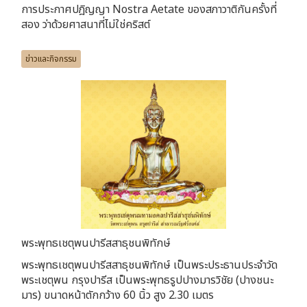
การประกาศปฎิญญา Nostra Aetate ของสภาวาติกันครั้งที่
สอง ว่าด้วยศาสนาที่ไม่ใช่คริสต์
ข่าวและกิจกรรม
พระพุทธเชตุพนปารีสสาธุชนพิทักษ์
พระพุทธเชตุพนปารีสสาธุชนพิทักษ์ เป็นพระประธานประจำวัด
พระเชตุพน กรุงปารีส เป็นพระพุทธรูปปางมารวิชัย (ปางชนะ
มาร) ขนาดหน้าตักกว้าง 60 นิ้ว สูง 2.30 เมตร